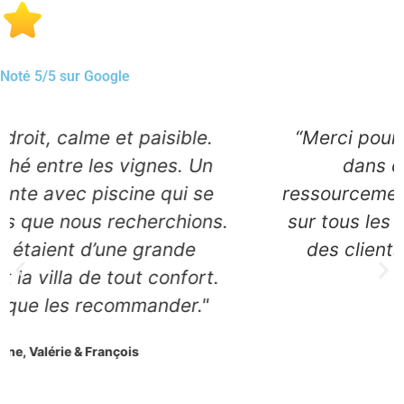
Noté 5/5 sur Google
“Merci pour cet accueil chaleureux
dans ce lieu idyllique de
ressourcement total. L’accent est mis
.
sur tous les détails pour le bien-être
des clients. À faire et à refaire à
souhait !”
Valérie