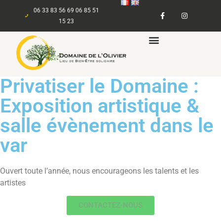
06 33 83 56 69 06 85 51
15 23
Privatiser le Domaine :
Exposition artistique &
salle évènement dans le
var
Ouvert toute l’année, nous encourageons les talents et les
artistes
CONTACTEZ-NOUS