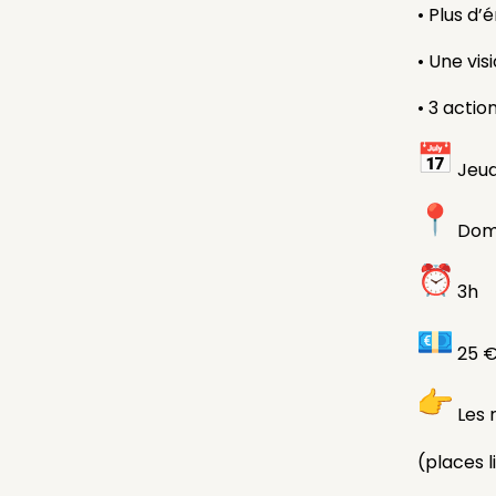
• Plus d’
• Une vis
• 3 acti
Jeud
Domai
3h
25 €
Les 
(places l