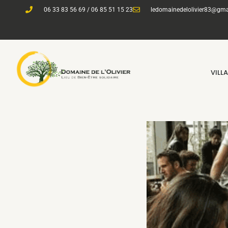
06 33 83 56 69 / 06 85 51 15 23
ledomainedelolivier83@gma
VILL