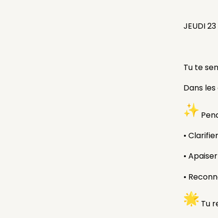
JEUDI 23
Tu te se
Dans les 
Penda
• Clarifie
• Apaise
• Reconne
Tu re