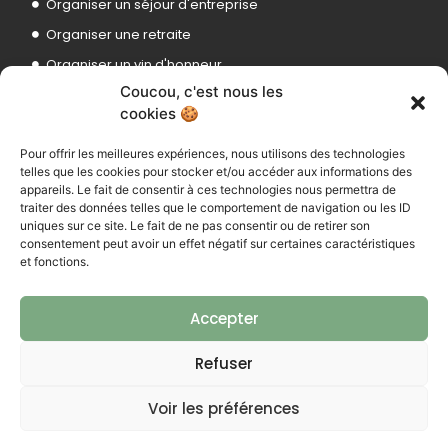
Organiser un séjour d'entreprise
Organiser une retraite
Organiser un vin d'honneur
Coucou, c'est nous les
Organiser une expo, un concert
cookies 🍪
Pour offrir les meilleures expériences, nous utilisons des technologies
664 RD 35
telles que les cookies pour stocker et/ou accéder aux informations des
83170 Brignoles
appareils. Le fait de consentir à ces technologies nous permettra de
traiter des données telles que le comportement de navigation ou les ID
uniques sur ce site. Le fait de ne pas consentir ou de retirer son
consentement peut avoir un effet négatif sur certaines caractéristiques
et fonctions.
ENVOYEZ-NOUS UN MAIL
ledomainedelolivier83@gmail.com
Accepter
OU APPELEZ-NOUS
Refuser
06 33 83 56 69
Voir les préférences