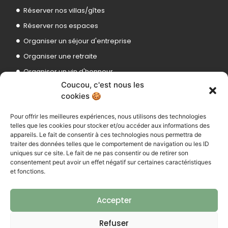
Réserver nos villas/gîtes
Réserver nos espaces
Organiser un séjour d'entreprise
Organiser une retraite
Organiser un vin d'honneur
Coucou, c'est nous les
Organiser une expo, un concert
cookies 🍪
Pour offrir les meilleures expériences, nous utilisons des technologies
664 RD 35
telles que les cookies pour stocker et/ou accéder aux informations des
83170 Brignoles
appareils. Le fait de consentir à ces technologies nous permettra de
traiter des données telles que le comportement de navigation ou les ID
uniques sur ce site. Le fait de ne pas consentir ou de retirer son
consentement peut avoir un effet négatif sur certaines caractéristiques
et fonctions.
ENVOYEZ-NOUS UN MAIL
ledomainedelolivier83@gmail.com
Accepter
OU APPELEZ-NOUS
Refuser