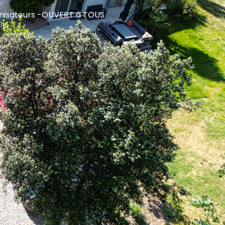
rganisateurs -OUVERT à TOUS
ly.