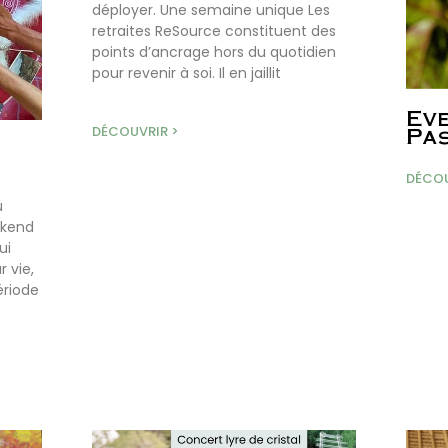
déployer. Une semaine unique Les
retraites ReSource constituent des
points d’ancrage hors du quotidien
pour revenir à soi. Il en jaillit
Eve
DÉCOUVRIR >
Pas
DÉCOU
u
ekend
ui
 vie,
ériode