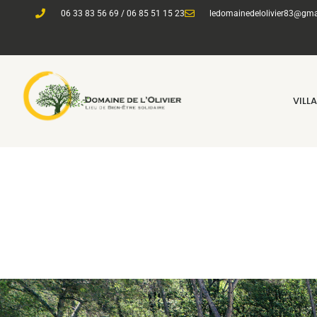
06 33 83 56 69 / 06 85 51 15 23
ledomainedelolivier83@gma
VILL