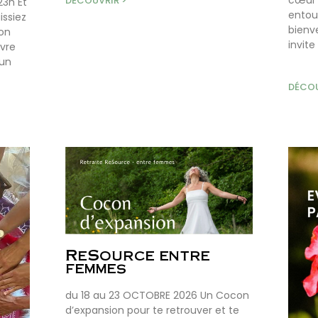
cœur 
DÉCOUVRIR >
23h Et
entou
issiez
bienve
Son
invite
ivre
 un
DÉCOU
ReSource entre
femmes
du 18 au 23 OCTOBRE 2026 Un Cocon
d’expansion pour te retrouver et te