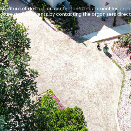
 la nature et de l’art en contactant directement les o
nature and art events by contacting the organisers direct